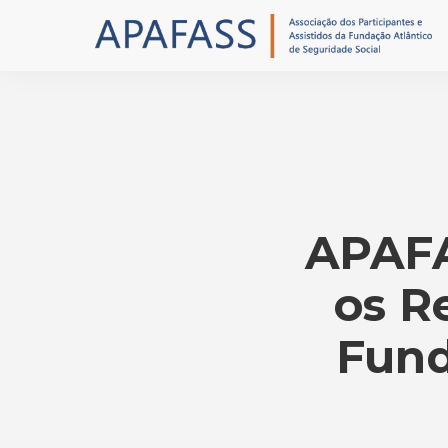
APAFA
os R
Fund