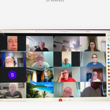
por
APAFASS