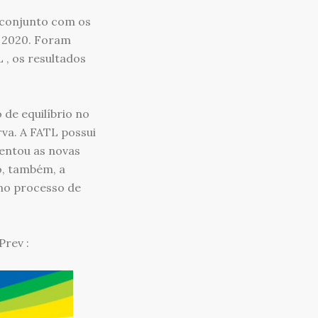
 conjunto com os
m 2020. Foram
 , os resultados
de equilíbrio no
rva. A FATL possui
sentou as novas
o, também, a
 no processo de
Prev :