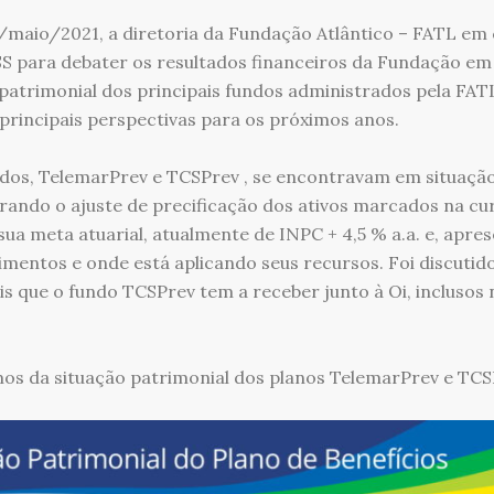
maio/2021, a diretoria da Fundação Atlântico – FATL em
S para debater os resultados financeiros da Fundação e
 patrimonial dos principais fundos administrados pela FATL
principais perspectivas para os próximos anos.
ndos, TelemarPrev e TCSPrev , se encontravam em situação 
erando o ajuste de precificação dos ativos marcados na cu
 sua meta atuarial, atualmente de INPC + 4,5 % a.a. e, apre
timentos e onde está aplicando seus recursos. Foi discutid
is que o fundo TCSPrev tem a receber junto à Oi, inclusos
os da situação patrimonial dos planos TelemarPrev e TCS