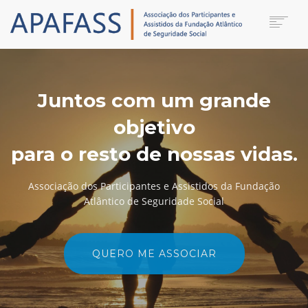
HOME
INSTITUCIONAL
Juntos com um grande
NOTÍCIAS
CONTATO
objetivo
ASSOCIAR-SE
para o resto de nossas vidas.
PRIVACIDADE
AREA DO ASSOCIADO
Associação dos Participantes e Assistidos da Fundação
Atlântico de Seguridade Social
SEARCH
QUERO ME ASSOCIAR