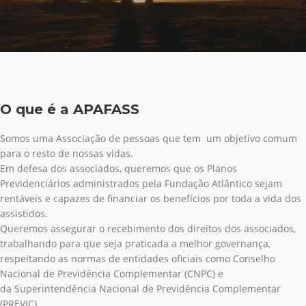
O que é a APAFASS
Somos uma Associação de pessoas que tem um objetivo comum
para o resto de nossas vidas.
Em defesa dos associados, queremos que os Planos
Previdenciários administrados pela Fundação Atlântico sejam
rentáveis e capazes de financiar os benefícios por toda a vida dos
assistidos.
Queremos assegurar o recebimento dos direitos dos associados,
trabalhando para que seja praticada a melhor governança,
respeitando as normas de entidades oficiais como Conselho
Nacional de Previdência Complementar (CNPC) e
da Superintendência Nacional de Previdência Complementar
(PREVIC).